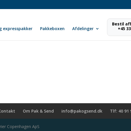
Bestil a
g expresspakker
Pakkeboxen
Afdelinger
+45 33
Kontakt
Om Pak & Send
info@pakogsend.dk
Tlf: 40 91
urier Copenhagen ApS