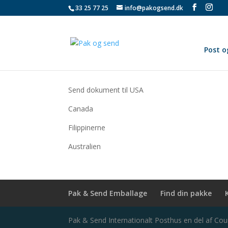
33 25 77 25
info@pakogsend.dk
Post o
Send dokument til USA
Canada
Filippinerne
Australien
Pak & Send Emballage
Find din pakke
Pak & Send Internationalt Posthus en del af Co