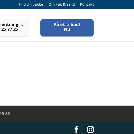
Find din pakke
Om Pak & Send
Kontakt
fhentning →
Få et tilbud!
 25 77 25
Nu
 96 83