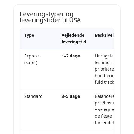
Leveringstyper og
leveringstider til USA
Type
Vejledende
Beskrivelse
leveringstid
Express
1–2 dage
Hurtigste
(kurer)
løsning –
prioriteret
håndtering og
fuld tracking.
Standard
3–5 dage
Balanceret
pris/hastighed
– velegnet til
de fleste
forsendelser.