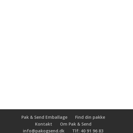
Handelsbetingelser
Franchise – Læs mere
Har du interesse for at blive franchistager og
købe rettighederne til at drive en
Pak & Send forretning, så kontakt
Direktør Christian Jensen
Telefon
(+45) 40 91 96 83
Email
cj@pakogsend.dk
Pak & Send Emballage
Find din pakke
Kontakt
Om Pak & Send
info@pakogsend.dk
Tlf: 40 91 96 83