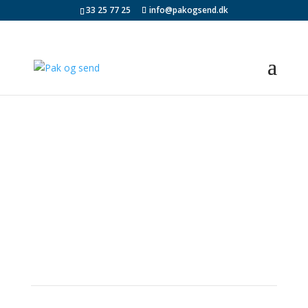
33 25 77 25
info@pakogsend.dk
Send pakke til USA