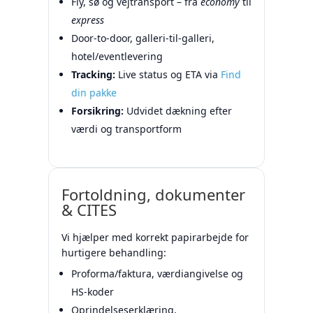
Fly, sø og vejtransport – fra
economy
til
express
Door-to-door, galleri-til-galleri,
hotel/eventlevering
Tracking:
Live status og ETA via
Find
din pakke
Forsikring:
Udvidet dækning efter
værdi og transportform
Fortoldning, dokumenter
& CITES
Vi hjælper med korrekt papirarbejde for
hurtigere behandling:
Proforma/faktura, værdiangivelse og
HS-koder
Oprindelseserklæring,