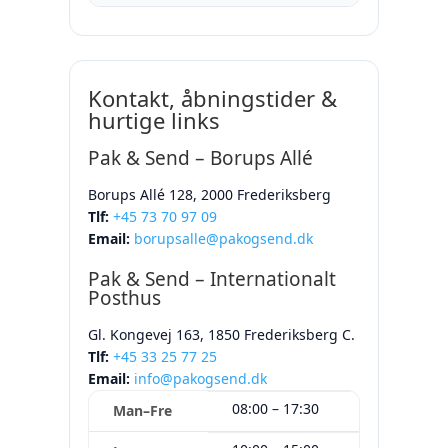
tilbud.
Ja. Vi leverer direkte til museer,
gallerier, events, messestande og
hoteller – efter aftale med
Kontakt, åbningstider &
modtager.
hurtige links
Pak & Send – Borups Allé
Borups Allé 128, 2000 Frederiksberg
Tlf:
+45 73 70 97 09
Email:
borupsalle@pakogsend.dk
Pak & Send – Internationalt
Posthus
Gl. Kongevej 163, 1850 Frederiksberg C.
Tlf:
+45 33 25 77 25
Email:
info@pakogsend.dk
08:00 – 17:30
Man–Fre