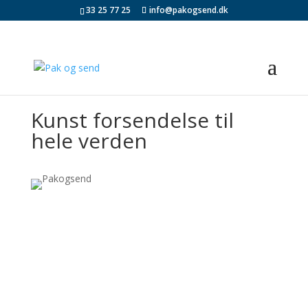
33 25 77 25
info@pakogsend.dk
Kunst forsendelse til
hele verden
Pak & Send –
Borups Allé
________________________________
_____
Borups Allé 128, 2000 Frederiksberg