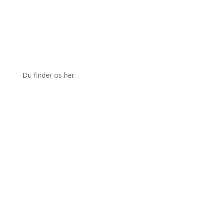
Få et tilbud
Du finder os her…