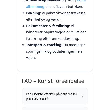
Afhentning/indlevering:
Brug
Bestil
afhentning
eller aflever i butikken.
Pakning:
Vi pakker/bygger trækasse
efter behov og værdi.
Dokumenter & forsikring:
Vi
håndterer papirarbejde og tilvælger
forsikring efter ønsket dækning.
Transport & tracking:
Du modtager
sporingslink og opdateringer hele
vejen.
FAQ – Kunst forsendelse
Kan I hente værker på galleri eller
privatadresse?
Ja. Vores
Pick-Up Service
dækker