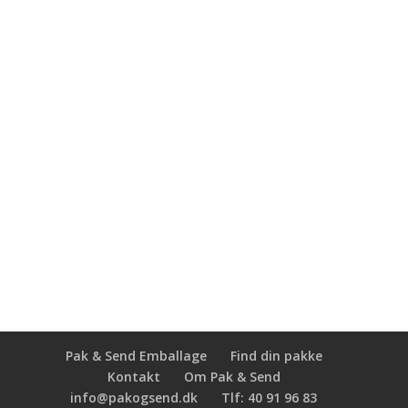
Handelsbetingelser
Franchise – Læs mere
Har du interesse for at blive franchistager og
købe rettighederne til at drive en
Pak & Send forretning, så kontakt
Direktør Christian Jensen
Telefon
(+45) 40 91 96 83
Email
cj@pakogsend.dk
Pak & Send Emballage
Find din pakke
Kontakt
Om Pak & Send
info@pakogsend.dk
Tlf: 40 91 96 83