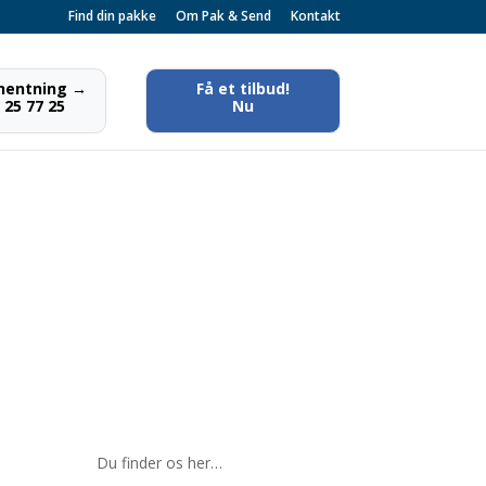
Find din pakke
Om Pak & Send
Kontakt
fhentning →
Få et tilbud!
 25 77 25
Nu
Pak & Send –
Frederiksberg
____________________
_________________
Jørgen Kold
Få et tilbud
Du finder os her…