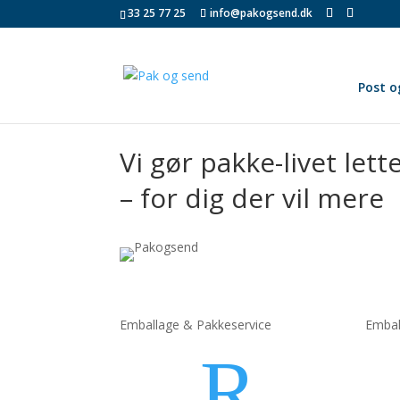
33 25 77 25
info@pakogsend.dk
Post o
Vi gør pakke-livet lett
– for dig der vil mere
Emballage &
Pakkeservice
Embal
R