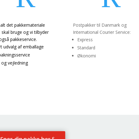
ar alt det pakkemateriale
Postpakker til Danmark og
u skal bruge og vi tilbyder
International Courier Service:
også pakkeservice.
Express
rt udvalg af emballage
Standard
pakningsservice
Økonomi
 og vejledning
Post og expresspakker
llage &
Pakkeservice
til hele verden