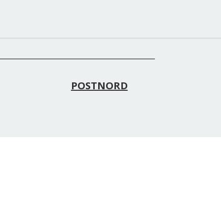
POSTNORD
Franchise – Læs
mere
25 77
0 91
Har du interesse for at blive