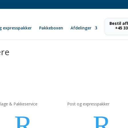
Bestil a
g expresspakker
Pakkeboxen
Afdelinger
+45 33
ere
lage &
Pakkeservice
Post og expresspakker
R
R