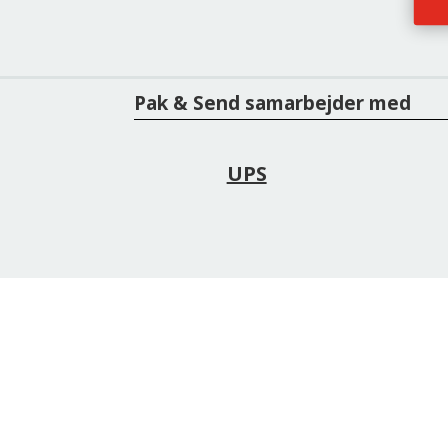
Pak & Send samarbejder med
UPS
Pak & Send
Åbn
Internationalt posthus
Man
Lø
Gl. Kongevej 163
Sø
1850 Frederiksberg C.