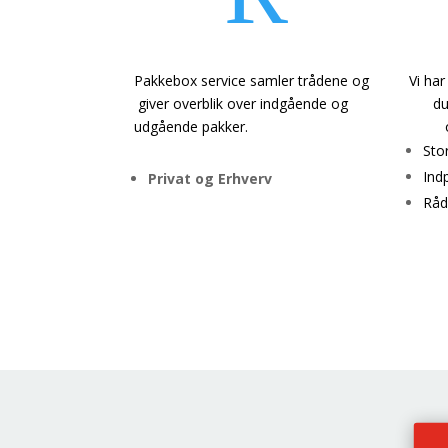
Pakkebox service samler trådene og
Vi h
giver overblik over indgående og
d
udgående pakker.
Sto
Ind
Privat og Erhverv
Råd
Pakkeboxen
Emba