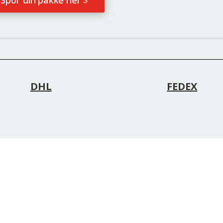
Spor din pakke her
DHL
FEDEX
ingstider
Kontakt os
dag-Fredag 8:00 – 17:30
Telefon hverdage (+45) 33 
rdag 10:00 – 15:00
25
ndag 10:00 – 15:00
uden for åbningstider (+45) 4
96 83